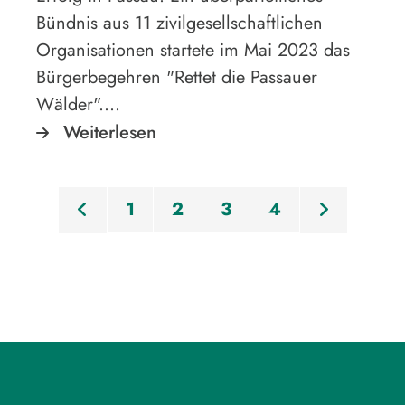
Bündnis aus 11 zivilgesellschaftlichen
Organisationen startete im Mai 2023 das
Bürgerbegehren "Rettet die Passauer
Wälder".…
Weiterlesen
 Beiträge
1
2
3
4