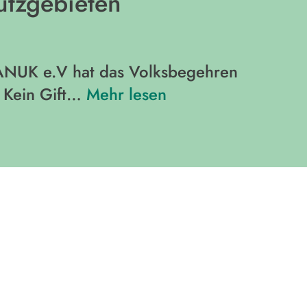
utzgebieten
e ANUK e.V hat das Volksbegehren
 - Kein Gift…
Mehr lesen